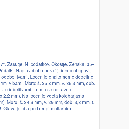
7°. Zasutje. Ni podatkov. Okostje. Ženska, 35–
ridatki. Naglavni obroček (1) desno ob glavi,
 z odebelitvami. Locen je enakomerne debeline,
irimi vibami. Mere: š. 35,8 mm, v. 36,3 mm, deb.
k z odebelitvami. Locen se od ravno
o 2,2 mm). Na locen je vdeta kolobarjasta
). Mere: š. 34,6 mm, v. 39 mm, deb. 3,3 mm, t.
. Glava je bila pod drugim oltarnim