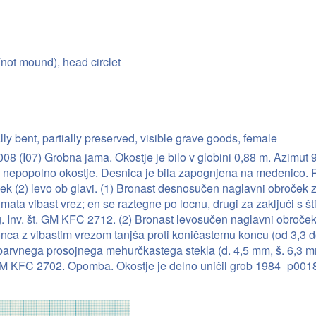
(not mound), head circlet
ally bent, partially preserved, visible grave goods, female
8 (I07) Grobna jama. Okostje je bilo v globini 0,88 m. Azimut 9
so nepopolno okostje. Desnica je bila zapognjena na medenico. P
ek (2) levo ob glavi. (1) Bronast desnosučen naglavni obroček
mata vibast vrez; en se raztegne po locnu, drugi za zaključi s št
 g. Inv. št. GM KFC 2712. (2) Bronast levosučen naglavni obroče
ca z vibastim vrezom tanjša proti koničastemu koncu (od 3,3 d
barvnega prosojnega mehurčkastega stekla (d. 4,5 mm, š. 6,3 mm
. GM KFC 2702. Opomba. Okostje je delno uničil grob 1984_p0018