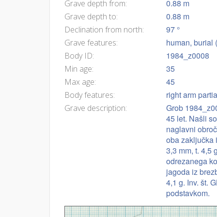
0.88 m
Grave depth from:
0.88 m
Grave depth to:
97 °
Declination from north:
human, burial 
Grave features:
1984_z0008
Body ID:
35
Min age:
45
Max age:
right arm parti
Body features:
Grob 1984_z000
Grave description:
45 let. Našli 
naglavni obroč
oba zaključka i
3,3 mm, t. 4,5
odrezanega kon
jagoda iz brez
4,1 g. Inv. št
podstavkom.