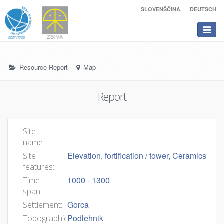
SLOVENŠČINA
DEUTSCH
Toggle
navigat
Resource Report
Map
Report
Site
name:
Elevation, fortification / tower, Ceramics
Site
features:
1000 - 1300
Time
span:
Gorca
Settlement:
Podlehnik
Topographic