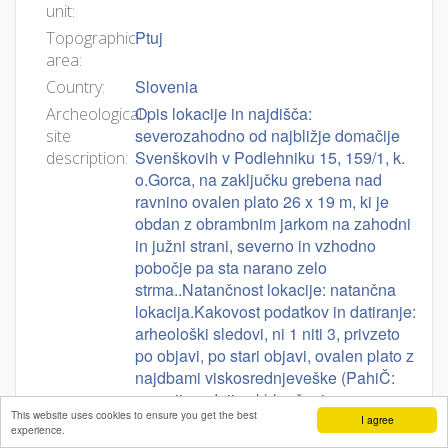
unit:
Ptuj
Topographic
area:
Slovenia
Country:
Opis lokacije in najdišča:
Archeological
severozahodno od najbližje domačije
site
Svenškovih v Podlehniku 15, 159/1, k.
description:
o.Gorca, na zaključku grebena nad
ravnino ovalen plato 26 x 19 m, ki je
obdan z obrambnim jarkom na zahodni
in južni strani, severno in vzhodno
pobočje pa sta narano zelo
strma..Natančnost lokacije: natančna
lokacija.Kakovost podatkov in datiranje:
arheološki sledovi, ni 1 niti 3, privzeto
po objavi, po stari objavi, ovalen plato z
najdbami viskosrednjeveške (PahiČ:
zgornji srednji vek) lončenine
This website uses cookies to ensure you get the best
I agree
experience.