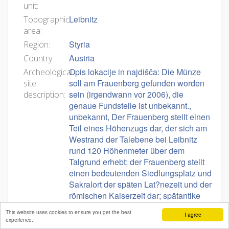
unit:
Leibnitz
Topographic
area:
Styria
Region:
Austria
Country:
Opis lokacije in najdišča: Die Münze
Archeological
soll am Frauenberg gefunden worden
site
sein (irgendwann vor 2006), die
description:
genaue Fundstelle ist unbekannt.,
unbekannt, Der Frauenberg stellt einen
Teil eines Höhenzugs dar, der sich am
Westrand der Talebene bei Leibnitz
rund 120 Höhenmeter über dem
Talgrund erhebt; der Frauenberg stellt
einen bedeutenden Siedlungsplatz und
Sakralort der späten Lat?nezeit und der
römischen Kaiserzeit dar; spätantike
Funde reichen bis in die 1. Hälfte des 5.
This website uses cookies to ensure you get the best
I agree
Jhs..Kakovost podatkov in datiranje:
experience.