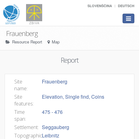
SLOVENŠČINA
DEUTSCH
Toggle
navigat
Frauenberg
Resource Report
Map
Report
Frauenberg
Site
name:
Elevation, Single find, Coins
Site
features:
475 - 476
Time
span:
Seggauberg
Settlement:
Leibnitz
Topographic