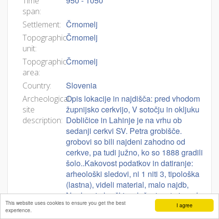
950 - 1050
Time
span:
Črnomelj
Settlement:
Črnomelj
Topographic
unit:
Črnomelj
Topographic
area:
Slovenia
Country:
Opis lokacije in najdišča: pred vhodom
Archeological
župnijsko cerkvijo, V sotočju in okljuku
site
Dobličice in Lahinje je na vrhu ob
description:
sedanji cerkvi SV. Petra grobišče.
grobovi so bili najdeni zahodno od
cerkve, pa tudi južno, ko so 1888 gradili
šolo..Kakovost podatkov in datiranje:
arheološki sledovi, ni 1 niti 3, tipološka
(lastna), videli material, malo najdb,
Naglavni obročki s pločevinasto jagodo
This website uses cookies to ensure you get the best
se pojavljajo od konca 9. st. pa še vsaj
I agree
experience.
do 11. st. NO1000_0610 se pojavi okoli