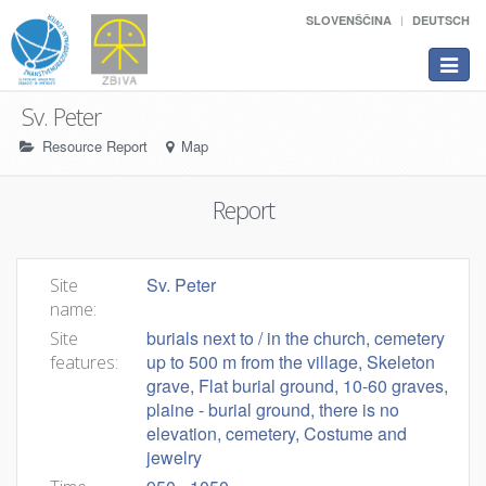
SLOVENŠČINA
DEUTSCH
Toggle
navigat
Sv. Peter
Resource Report
Map
Report
Sv. Peter
Site
name:
burials next to / in the church, cemetery
Site
up to 500 m from the village, Skeleton
features:
grave, Flat burial ground, 10-60 graves,
plaine - burial ground, there is no
elevation, cemetery, Costume and
jewelry