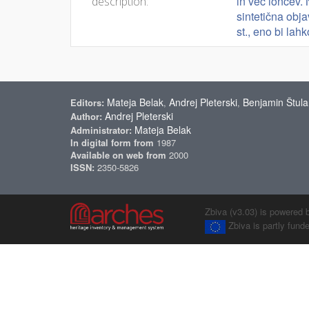
in več loncev.
description:
sintetična obja
st., eno bi lah
Mateja Belak
Andrej Pleterski
Benjamin Štula
Editors:
,
,
Andrej Pleterski
Author:
Mateja Belak
Administrator:
In digital form from
1987
Available on web from
2000
ISSN:
2350-5826
Zbiva (v3.03) is powered 
Zbiva is partly fun