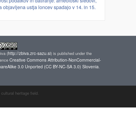
st podatkov in datiranje: arheološki sledovi,
sa objavljena ustja loncev spadajo v 14. in 15.
http://zbiva.zrc-sazu.si
biva
(
) is published under the
Creative Commons Attribution-NonCommercial-
cence
areAlike 3.0 Unported (CC BY-NC-SA 3.0) Slovenia
.
ltural heritage field.