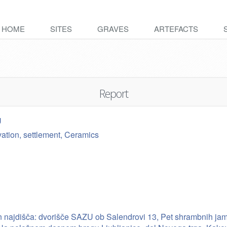
HOME
SITES
GRAVES
ARTEFACTS
Report
U
vation, settlement, Ceramics
in najdišča: dvorišče SAZU ob Salendrovi 13, Pet shrambnih jam, 