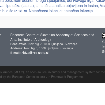
 Na položnem desnem bregu Ljubljanice, del Novega trga..Kakovo
va, tipološka (lastna), sintetična analiza objavljena in lastna, V
ko bilo še iz 13. st..Natančnost lokacije: natančna lokacija
r
Research Centre of Slovenian Academy of Sciences and
Arts
Institute of Archeology
,
Z
Head office:
Novi trg 2, 1000 Ljubljana, Slovenija
li
Address:
Novi trg 5, 1000 Ljubljana, Slovenija
Sh
zbiva@zrc-sazu.si
E-mail:
by Arches (v3.1.2), an open-source inventory and management system for the cu
ded by the European Commission's 7th Framework Programme.