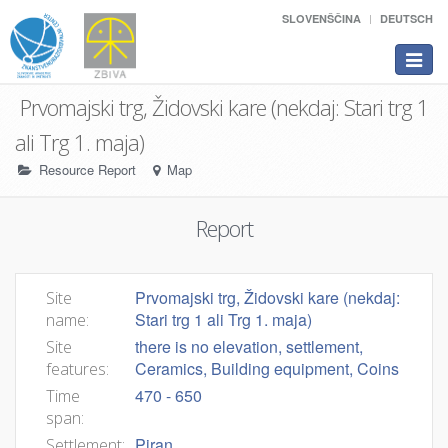
SLOVENŠČINA
DEUTSCH
Toggle
navigat
Prvomajski trg, Židovski kare (nekdaj: Stari trg 1
ali Trg 1. maja)
Resource Report
Map
Report
Prvomajski trg, Židovski kare (nekdaj:
Site
Stari trg 1 ali Trg 1. maja)
name:
there is no elevation, settlement,
Site
Ceramics, Building equipment, Coins
features:
470 - 650
Time
span:
Piran
Settlement: