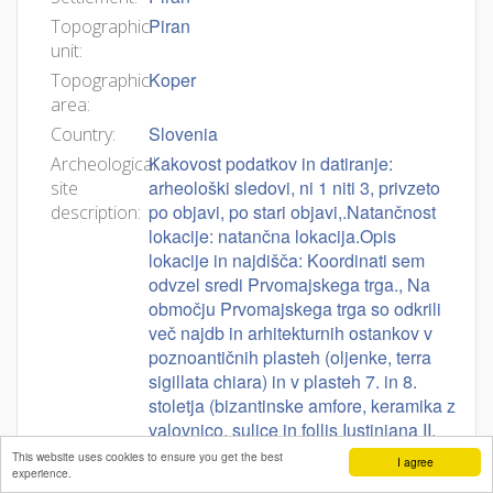
Piran
Topographic
unit:
Koper
Topographic
area:
Slovenia
Country:
Kakovost podatkov in datiranje:
Archeological
arheološki sledovi, ni 1 niti 3, privzeto
site
po objavi, po stari objavi,.Natančnost
description:
lokacije: natančna lokacija.Opis
lokacije in najdišča: Koordinati sem
odvzel sredi Prvomajskega trga., Na
območju Prvomajskega trga so odkrili
več najdb in arhitekturnih ostankov v
poznoantičnih plasteh (oljenke, terra
sigillata chiara) in v plasteh 7. in 8.
stoletja (bizantinske amfore, keramika z
valovnico, sulice in follis Iustiniana II,
med 705-711 (določil Kos) (Stokin
This website uses cookies to ensure you get the best
I agree
experience.
1988, 183).