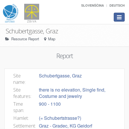
SLOVENŠČINA
DEUTSCH
Toggle
navigat
Schubertgasse, Graz
Resource Report
Map
Report
Schubertgasse, Graz
Site
name:
there is no elevation, Single find,
Site
Costume and jewelry
features:
900 - 1100
Time
span:
(= Schubertstrasse?)
Hamlet:
Graz - Gradec, KG Geidorf
Settlement: