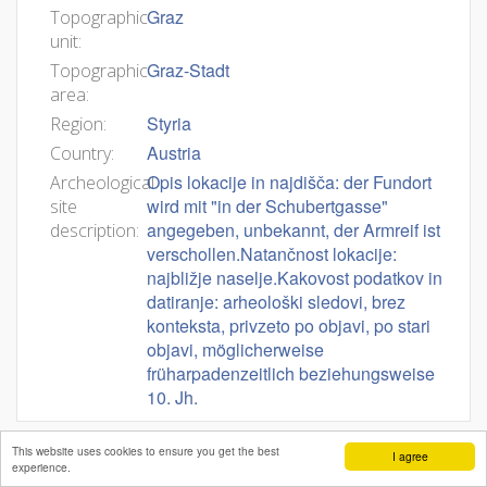
Graz
Topographic
unit:
Graz-Stadt
Topographic
area:
Styria
Region:
Austria
Country:
Opis lokacije in najdišča: der Fundort
Archeological
wird mit "in der Schubertgasse"
site
angegeben, unbekannt, der Armreif ist
description:
verschollen.Natančnost lokacije:
najbližje naselje.Kakovost podatkov in
datiranje: arheološki sledovi, brez
konteksta, privzeto po objavi, po stari
objavi, möglicherweise
früharpadenzeitlich beziehungsweise
10. Jh.
This website uses cookies to ensure you get the best
I agree
experience.